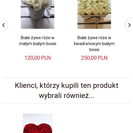
Białe żywe róże w
Białe żywe róże w
małym białym boxie
kwadratowym białym
ś
boxie
120,
00
PLN
250,
00
PLN
Klienci, którzy kupili ten produkt
wybrali również...