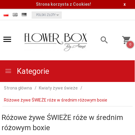
Strona korzysta z Cookies!
x
currency_h
POLSKI ZŁOTY
0
Kategorie
Strona główna
Kwiaty żywe świeże
Różowe żywe ŚWIEŻE róże w średnim różowym boxie
Różowe żywe ŚWIEŻE róże w średnim
różowym boxie