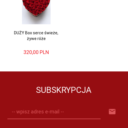
DUŻY Box serce świeże,
żywe róże
320,
00
PLN
SUBSKRYPCJA
-- wpisz adres e-mail --