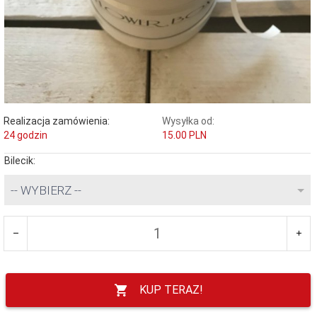
Realizacja zamówienia:
Wysyłka od:
24 godzin
15.00 PLN
Bilecik:
-- WYBIERZ --
KUP TERAZ!