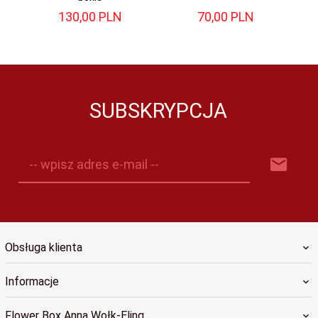
130,
00
PLN
70,
00
PLN
SUBSKRYPCJA
-- wpisz adres e-mail --
Obsługa klienta
Informacje
Flower Box Anna Wołk-Eling